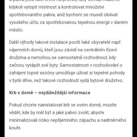
kdykoli vytopit místnost a kontrolovat množství
spotřebovaného paliva, aniž bychom se museli obávat
vysokého účtu za spotřebovanou tepelnou energii v daném
měsíci.
Další výhody takové instalace pocítí také obyvatelé např.
nájemních domů, kteří jsou závislí na centrálním řízení
družstva a nemohou se samostatně rozhodnout, kdy
začnou vytápět své byty. Samostatnost v rozhodování o
zahájení topné sezóny umožňuje užívat si tepelné pohody
v bytě dříve, než takové rozhodnutí vydá bytové družstvo.
Krb v domě – nejdůležitější informace
Pokud chcete nainstalovat krb ve svém domě, musíte:
vědět, kde by měl být a jaké palivo zvolit, abyste
minimalizovali riziko nepříjemného zápachu a nadměrného
kouře.