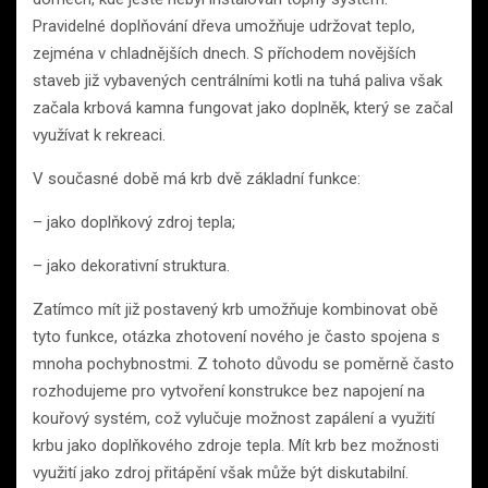
Pravidelné doplňování dřeva umožňuje udržovat teplo,
zejména v chladnějších dnech. S příchodem novějších
staveb již vybavených centrálními kotli na tuhá paliva však
začala krbová kamna fungovat jako doplněk, který se začal
využívat k rekreaci.
V současné době má krb dvě základní funkce:
– jako doplňkový zdroj tepla;
– jako dekorativní struktura.
Zatímco mít již postavený krb umožňuje kombinovat obě
tyto funkce, otázka zhotovení nového je často spojena s
mnoha pochybnostmi. Z tohoto důvodu se poměrně často
rozhodujeme pro vytvoření konstrukce bez napojení na
kouřový systém, což vylučuje možnost zapálení a využití
krbu jako doplňkového zdroje tepla. Mít krb bez možnosti
využití jako zdroj přitápění však může být diskutabilní.