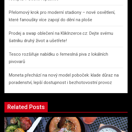
Přelomový krok pro moderní stadiony – nové osvětlení,
které fanoušky více zapojí do dění na ploše
Prodej a swap oblečení na KlikInzerce.cz: Dejte svému
šatníku druhý život a ušetřete!
Tesco rozšiřuje nabídku o řemeslná piva z lokálních
pivovarů
Moneta přechází na nový model poboček: klade důraz na
poradenství, lepší dostupnost i bezhotovostní provoz
Related Posts