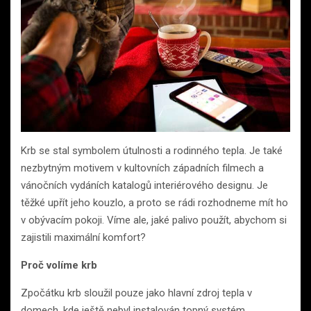
Krb se stal symbolem útulnosti a rodinného tepla. Je také
nezbytným motivem v kultovních západních filmech a
vánočních vydáních katalogů interiérového designu. Je
těžké upřít jeho kouzlo, a proto se rádi rozhodneme mít ho
v obývacím pokoji. Víme ale, jaké palivo použít, abychom si
zajistili maximální komfort?
Proč volíme krb
Zpočátku krb sloužil pouze jako hlavní zdroj tepla v
domech, kde ještě nebyl instalován topný systém.