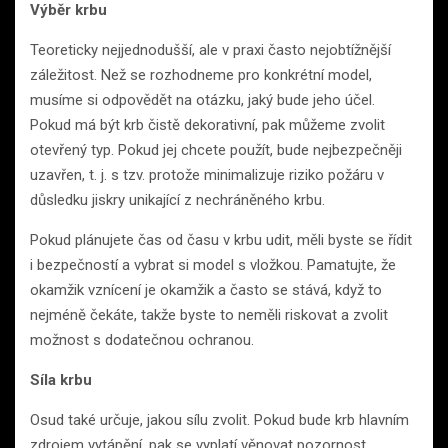
Výběr krbu
Teoreticky nejjednodušší, ale v praxi často nejobtížnější
záležitost. Než se rozhodneme pro konkrétní model,
musíme si odpovědět na otázku, jaký bude jeho účel.
Pokud má být krb čistě dekorativní, pak můžeme zvolit
otevřený typ. Pokud jej chcete použít, bude nejbezpečněji
uzavřen, t. j. s tzv. protože minimalizuje riziko požáru v
důsledku jiskry unikající z nechráněného krbu.
Pokud plánujete čas od času v krbu udit, měli byste se řídit
i bezpečností a vybrat si model s vložkou. Pamatujte, že
okamžik vznícení je okamžik a často se stává, když to
nejméně čekáte, takže byste to neměli riskovat a zvolit
možnost s dodatečnou ochranou.
Síla krbu
Osud také určuje, jakou sílu zvolit. Pokud bude krb hlavním
zdrojem vytápění, pak se vyplatí věnovat pozornost