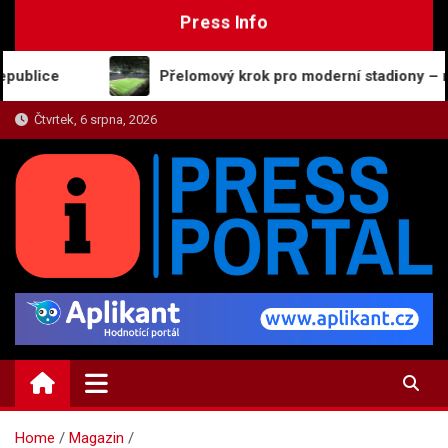
Skip
Press Info
to
content
Přelomový krok pro moderní stadiony – nové osvětle
Čtvrtek, 6 srpna, 2026
PRESS-PORTAL.CZ
Zajímavosti, názory a on-line zpravodajství
Home
Magazin