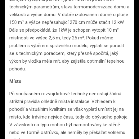
technickým parametrům, stavu termomodernizace domu a
velikosti a výšce domu. V dobře izolovaném domě o ploše
150 m² a výšce nepřesahující 270 cm může stačit 12 kW.
Dále se předpokládá, že 1kW je schopen vytopit 10 m²
místnosti ve výšce 2,5 m, tedy 25 m³. Pokud máme
problém s výběrem správného modelu, vyplatí se poradit
se s technickým poradcem, který přesně spočítá, jaký
výkon by vložka měla mít, aby zajistila optimální tepelnou
pohodu.
Místo
Při současném rozvoji krbové techniky neexistují žádná
striktní pravidla ohledně místa instalace. Vzhledem k
pohodlí a vizuálním kvalitám se však vyplatí umístit jej na
místo, kde trávíme nejvíce času, tedy do obývacího pokoje.
V závislosti na typu mohou být namontovány ke stěně
nebo ve formě ostrůvku, ale neměly by překážet volnému