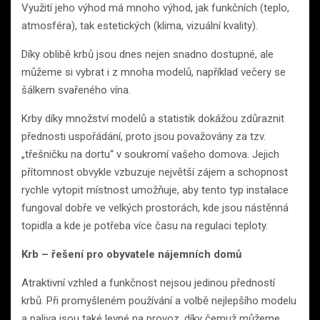
Využití jeho výhod má mnoho výhod, jak funkčních (teplo,
atmosféra), tak estetických (klima, vizuální kvality).
Díky oblibě krbů jsou dnes nejen snadno dostupné, ale
můžeme si vybrat i z mnoha modelů, například večery se
šálkem svařeného vína.
Krby díky množství modelů a statistik dokážou zdůraznit
přednosti uspořádání, proto jsou považovány za tzv.
„třešničku na dortu“ v soukromí vašeho domova. Jejich
přítomnost obvykle vzbuzuje největší zájem a schopnost
rychle vytopit místnost umožňuje, aby tento typ instalace
fungoval dobře ve velkých prostorách, kde jsou nástěnná
topidla a kde je potřeba více času na regulaci teploty.
Krb – řešení pro obyvatele nájemních domů
Atraktivní vzhled a funkčnost nejsou jedinou předností
krbů. Při promyšleném používání a volbě nejlepšího modelu
a paliva jsou také levné na provoz, díky čemuž můžeme