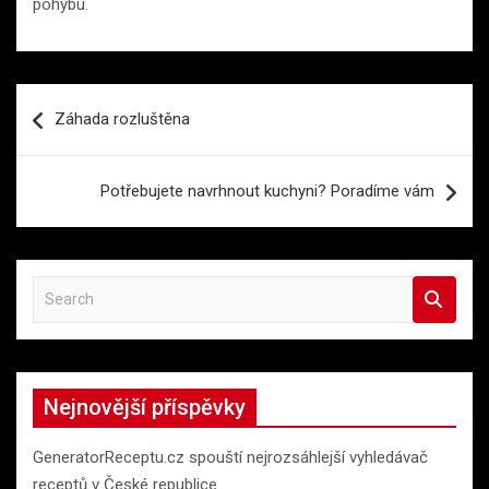
pohybu.
Navigace
Záhada rozluštěna
pro
příspěvek
Potřebujete navrhnout kuchyni? Poradíme vám
S
e
a
r
c
Nejnovější příspěvky
h
GeneratorReceptu.cz spouští nejrozsáhlejší vyhledávač
receptů v České republice