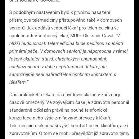
S podobným nastavením bylo k prvnímu nasazení
přístrojové telemedicíny přistupováno také v domovech
seniorů. Jak dodává vedoucí lékař pro telemedicínu ve
společnosti Všeobecný lékař, MUDr. Oleksadr Gaval:
“V
bližší budoucnosti telemedicína bude nedílnou součástí
primární péče. V domovech seniorů je nápomocna v rámci
řešení akutních stavů, chronických onemocnění,
nachlazení atd. v době nepřítomnosti lékaře, ale
samozřejmě není nahraditelná osobním kontaktem s
lékařem.“
Čas praktického lékaře na návštěvní službě v zařízení je
časově omezený. Ve zbývajícím čase je zdravotní personál
standardně odkázán právě na pouhé telefonické
konzultace nebo výše zmiňované převozy k lékaři.
Telemedicína tak přináší vyšší komfort nejen klientům, ale i
zdravotníkům. O tom se mohli přesvědčit již zdravotní týmy