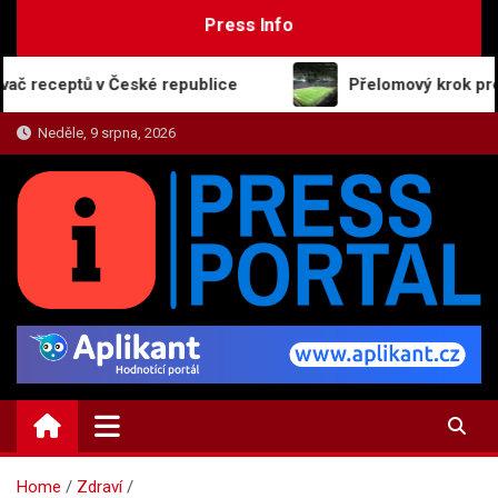
Skip
Press Info
to
content
tů v České republice
Přelomový krok pro moderní 
Neděle, 9 srpna, 2026
PRESS-PORTAL.CZ
Zajímavosti, názory a on-line zpravodajství
Home
Zdraví