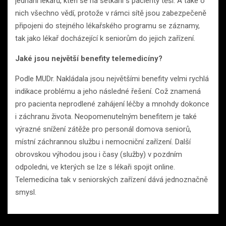
jednání lékařů, kteří se na setkání s pacienty těší. A také o
nich všechno vědí, protože v rámci sítě jsou zabezpečeně
připojeni do stejného lékařského programu se záznamy,
tak jako lékař docházející k seniorům do jejich zařízení.
Jaké jsou největší benefity telemedicíny?
Podle MUDr. Nakládala jsou největšími benefity velmi rychlá
indikace problému a jeho následné řešení. Což znamená
pro pacienta neprodlené zahájení léčby a mnohdy dokonce
i záchranu života. Neopomenutelným benefitem je také
výrazné snížení zátěže pro personál domova seniorů,
místní záchrannou službu i nemocniční zařízení. Další
obrovskou výhodou jsou i časy (služby) v pozdním
odpoledni, ve kterých se lze s lékaři spojit online.
Telemedicína tak v seniorských zařízení dává jednoznačně
smysl.