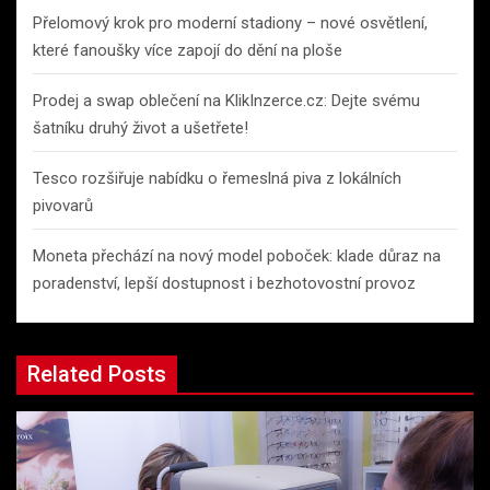
Přelomový krok pro moderní stadiony – nové osvětlení,
které fanoušky více zapojí do dění na ploše
Prodej a swap oblečení na KlikInzerce.cz: Dejte svému
šatníku druhý život a ušetřete!
Tesco rozšiřuje nabídku o řemeslná piva z lokálních
pivovarů
Moneta přechází na nový model poboček: klade důraz na
poradenství, lepší dostupnost i bezhotovostní provoz
Related Posts