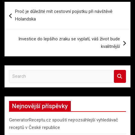
Navigace
Proč je důležité mít cestovní pojistku při návštěvě
pro
Holandska
příspěvek
Investice do lepšího zraku se vyplatí, váš život bude
kvalitnější
S
e
a
r
c
Nejnovější příspěvky
h
GeneratorReceptu.cz spouští nejrozsáhlejší vyhledávač
receptů v České republice