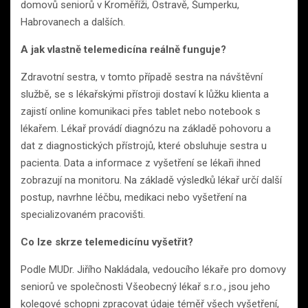
domovů seniorů v Kroměříži, Ostravě, Šumperku,
Habrovanech a dalších.
A jak vlastně telemedicína reálně funguje?
Zdravotní sestra, v tomto případě sestra na návštěvní
službě, se s lékařskými přístroji dostaví k lůžku klienta a
zajistí online komunikaci přes tablet nebo notebook s
lékařem. Lékař provádí diagnózu na základě pohovoru a
dat z diagnostických přístrojů, které obsluhuje sestra u
pacienta. Data a informace z vyšetření se lékaři ihned
zobrazují na monitoru. Na základě výsledků lékař určí další
postup, navrhne léčbu, medikaci nebo vyšetření na
specializovaném pracovišti.
Co lze skrze telemedicínu vyšetřit?
Podle MUDr. Jiřího Nakládala, vedoucího lékaře pro domovy
seniorů ve společnosti Všeobecný lékař s.r.o., jsou jeho
kolegové schopni zpracovat údaje téměř všech vyšetření,