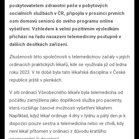
poskytovatelem zdravotní péče v pobytových
sociálních službách v ČR, připojila v prosinci prvních
osm domovů seniorů do svého programu online
vyšetření. Vzhledem k velmi pozitivním výsledkům
přichází na řadu nasazení telemedicíny postupně v
dalších desítkách zařízení.
Zkušenosti této společnosti s telemedicínou začaly v jejích
ordinacích praktických lékařů, kde se využívala již od ledna
roku 2023. V té době byla tato lékařská disciplína v České
republice ještě v plenkách.
V síti ordinací Všeobecného lékaře byla telemedicína od
počátku zamýšlena jako doplňková služba pro pacienty,
která rozšiřuje časové možnosti vyšetření lékařem.
Například, když lékař ordinuje 4 dny v týdnu a pátý den je k
dispozici pouze sestra a telemedicína nebo ve chvíli, kdy
není lékař přítomen v ordinaci z důvodu kratšího
onemocnění či dovolené.