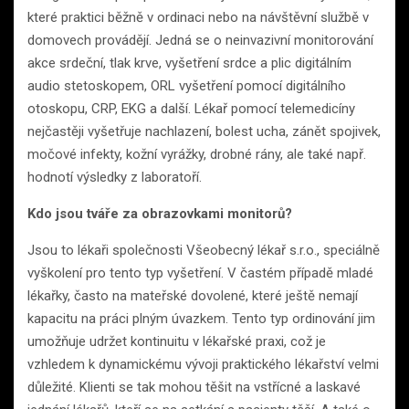
které praktici běžně v ordinaci nebo na návštěvní službě v
domovech provádějí. Jedná se o neinvazivní monitorování
akce srdeční, tlak krve, vyšetření srdce a plic digitálním
audio stetoskopem, ORL vyšetření pomocí digitálního
otoskopu, CRP, EKG a další. Lékař pomocí telemedicíny
nejčastěji vyšetřuje nachlazení, bolest ucha, zánět spojivek,
močové infekty, kožní vyrážky, drobné rány, ale také např.
hodnotí výsledky z laboratoří.
Kdo jsou tváře za obrazovkami monitorů?
Jsou to lékaři společnosti Všeobecný lékař s.r.o., speciálně
vyškolení pro tento typ vyšetření. V častém případě mladé
lékařky, často na mateřské dovolené, které ještě nemají
kapacitu na práci plným úvazkem. Tento typ ordinování jim
umožňuje udržet kontinuitu v lékařské praxi, což je
vzhledem k dynamickému vývoji praktického lékařství velmi
důležité. Klienti se tak mohou těšit na vstřícné a laskavé