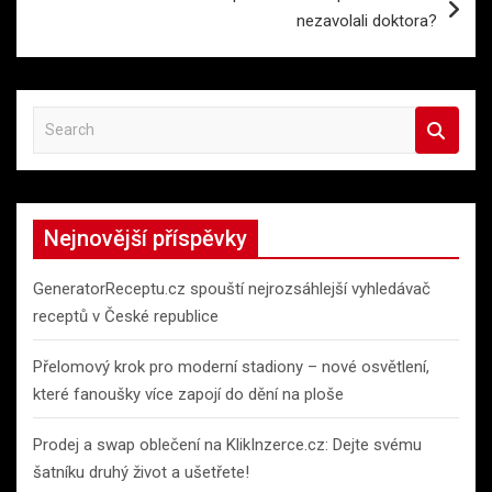
nezavolali doktora?
S
e
a
r
c
Nejnovější příspěvky
h
GeneratorReceptu.cz spouští nejrozsáhlejší vyhledávač
receptů v České republice
Přelomový krok pro moderní stadiony – nové osvětlení,
které fanoušky více zapojí do dění na ploše
Prodej a swap oblečení na KlikInzerce.cz: Dejte svému
šatníku druhý život a ušetřete!