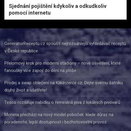
Sjednání pojištění kdykoliv a odkudkoliv
pomocí internetu
GeneratorReceptu.cz spouští nejrozsáhlejší vyhledávač receptů
v České republice
Přelomový krok pro moderní stadiony – nové osvětlení, které
fanoušky více zapojí do dění na ploše
Prodej a swap oblečení na KlikInzerce.cz: Dejte svému šatníku
druhý život a ušetřete!
Tesco rozšiřuje nabídku o řemeslná piva z lokálních pivovarů
Moneta přechází na nový model poboček: klade důraz na
poradenství, lepší dostupnost i bezhotovostní provoz