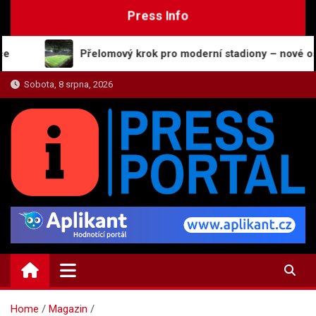
Skip
Press Info
to
content
Přelomový krok pro moderní stadiony – nové osvětlení, k
Sobota, 8 srpna, 2026
PRESS-PORTAL.CZ
Zajímavosti, názory a on-line zpravodajství
Home
Magazin