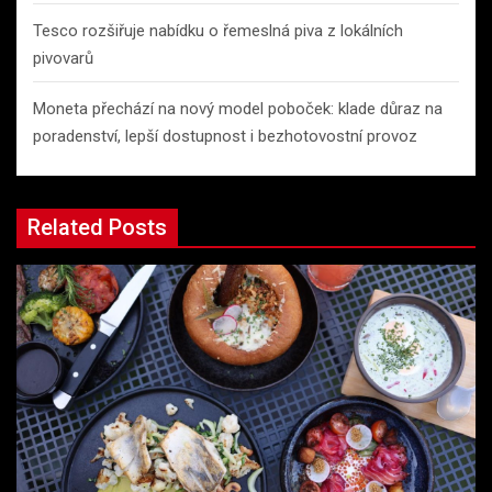
Tesco rozšiřuje nabídku o řemeslná piva z lokálních
pivovarů
Moneta přechází na nový model poboček: klade důraz na
poradenství, lepší dostupnost i bezhotovostní provoz
Related Posts