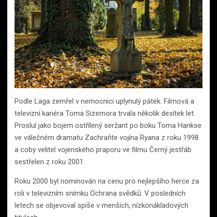
Podle Laga zemřel v nemocnici uplynulý pátek. Filmová a
televizní kariéra Toma Sizemora trvala několik desítek let.
Proslul jako bojem ostřílený seržant po boku Toma Hankse
ve válečném dramatu Zachraňte vojína Ryana z roku 1998
a coby velitel vojenského praporu ve filmu Černý jestřáb
sestřelen z roku 2001.
Roku 2000 byl nominován na cenu pro nejlepšího herce za
roli v televizním snímku Ochrana svědků. V posledních
letech se objevoval spíše v menších, nízkonákladových