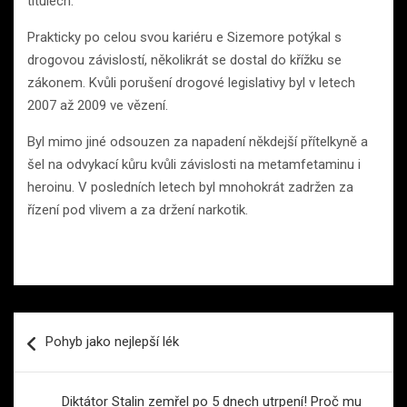
titulech.
Prakticky po celou svou kariéru e Sizemore potýkal s
drogovou závislostí, několikrát se dostal do křížku se
zákonem. Kvůli porušení drogové legislativy byl v letech
2007 až 2009 ve vězení.
Byl mimo jiné odsouzen za napadení někdejší přítelkyně a
šel na odvykací kůru kvůli závislosti na metamfetaminu i
heroinu. V posledních letech byl mnohokrát zadržen za
řízení pod vlivem a za držení narkotik.
Navigace
Pohyb jako nejlepší lék
pro
příspěvek
Diktátor Stalin zemřel po 5 dnech utrpení! Proč mu