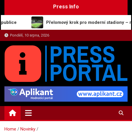
Skip
Press Info
to
content
Přelomový krok pro moderní stadiony – nové osvětl
Pondělí, 10 srpna, 2026
PRESS-PORTAL.CZ
Zajímavosti, názory a on-line zpravodajství
Home
Novinky