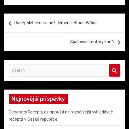
Navigace
Raději alzheimera než demenci Bruce Willise
pro
příspěvek
Spalovací motory končí
S
e
a
r
c
Nejnovější příspěvky
h
GeneratorReceptu.cz spouští nejrozsáhlejší vyhledávač
receptů v České republice