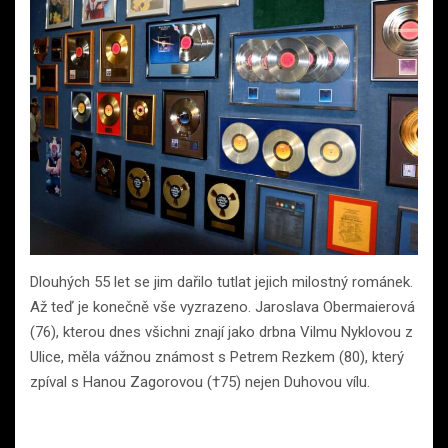
Dlouhých 55 let se jim dařilo tutlat jejich milostný románek.
Až teď je konečně vše vyzrazeno. Jaroslava Obermaierová
(76), kterou dnes všichni znají jako drbna Vilmu Nyklovou z
Ulice, měla vážnou známost s Petrem Rezkem (80), který
zpíval s Hanou Zagorovou (†75) nejen Duhovou vílu.