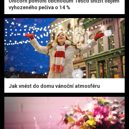
Unicorn pomohl obchodům Tesco snížit objem
vyhozeného pečiva o 14 %
Jak vnést do domu vánoční atmosféru