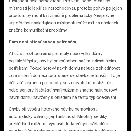
funkčnost celé nemovitosti. Pro větší počet menších
místností je lepší se nerozhodovat, protože pohyb po jejich
prostoru by mohl být značně problematický. Nesprávné
uspořádání následujících místností může mít za následek
značné komunikační problémy.
Dům není přizpůsoben potřebám
Ať už se rozhodujeme pro malý nebo velký dům ,
nejdůležitější je, aby byl přizpůsoben našim individuálním
potřebám. Pokud hotový návrh domu nebude zohledňovat
zdraví členů domácnosti, stane se stavba nefunkční. To je
důležité zejména pro osoby se zdravotním postižením
nebo seniory. Naštěstí nyní můžeme snadno najít hotový
návrh domu navržený s ohledem na tento typ očekávání.
Chyby při výběru hotového návrhu nemovitosti
automaticky ovlivňují její funkčnost. Mnohdy se díky
přehlédnutí můžeme vystavit dodatečným nákladům
souvisejícím s rekonstrukcí. Je proto na místě zdůraznit,