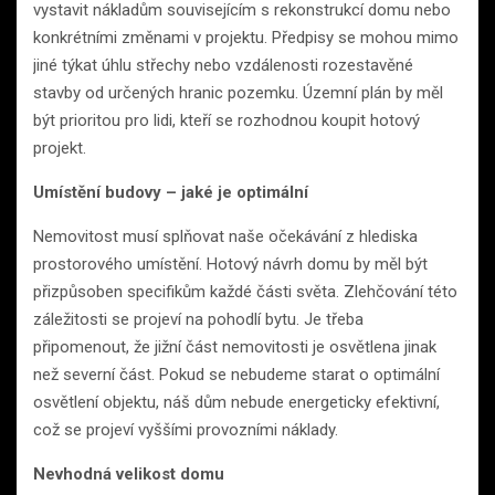
vystavit nákladům souvisejícím s rekonstrukcí domu nebo
konkrétními změnami v projektu. Předpisy se mohou mimo
jiné týkat úhlu střechy nebo vzdálenosti rozestavěné
stavby od určených hranic pozemku. Územní plán by měl
být prioritou pro lidi, kteří se rozhodnou koupit hotový
projekt.
Umístění budovy – jaké je optimální
Nemovitost musí splňovat naše očekávání z hlediska
prostorového umístění. Hotový návrh domu by měl být
přizpůsoben specifikům každé části světa. Zlehčování této
záležitosti se projeví na pohodlí bytu. Je třeba
připomenout, že jižní část nemovitosti je osvětlena jinak
než severní část. Pokud se nebudeme starat o optimální
osvětlení objektu, náš dům nebude energeticky efektivní,
což se projeví vyššími provozními náklady.
Nevhodná velikost domu