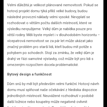
Velmi důležitá je velikost plánované nemovitosti. Pokud se
hotový projekt domu týká příliš velké budovy, budou
následné provozní náklady velmi vysoké. Nevyplatí se
rozhodovat o větším počtu dalších místností, které ve
výsledku nevyužijeme. Velký dům je nabídka pouze pro
větší rodiny. Měli byste myslet i v dlouhodobém horizontu –
vícepatrová nemovitost se za pár let může ukázat jako
značný problém pro starší lidi, kteří budou mít potíže s
pohybem po schodech. Stojí za zmínku, že velký dům je
drahý ve fázi samotné výstavby, což může být pro lidi s
omezeným rozpočtem docela problematické.
Bytový design a funkčnost
Dům snů by měl být především velmi funkční. Hotový návrh
domu musí splňovat naše očekávání z hlediska dispozice
jednotlivých místností. Neuvážené rozhodnutí v podobě
další ložnice nebo koupelny může negativně ovlivnit