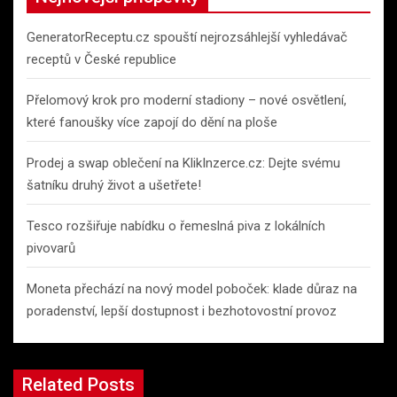
h
GeneratorReceptu.cz spouští nejrozsáhlejší vyhledávač
receptů v České republice
Přelomový krok pro moderní stadiony – nové osvětlení,
které fanoušky více zapojí do dění na ploše
Prodej a swap oblečení na KlikInzerce.cz: Dejte svému
šatníku druhý život a ušetřete!
Tesco rozšiřuje nabídku o řemeslná piva z lokálních
pivovarů
Moneta přechází na nový model poboček: klade důraz na
poradenství, lepší dostupnost i bezhotovostní provoz
Related Posts