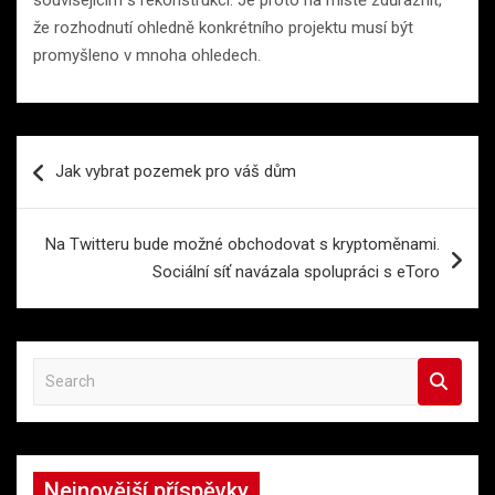
že rozhodnutí ohledně konkrétního projektu musí být
promyšleno v mnoha ohledech.
Navigace
Jak vybrat pozemek pro váš dům
pro
příspěvek
Na Twitteru bude možné obchodovat s kryptoměnami.
Sociální síť navázala spolupráci s eToro
S
e
a
r
c
Nejnovější příspěvky