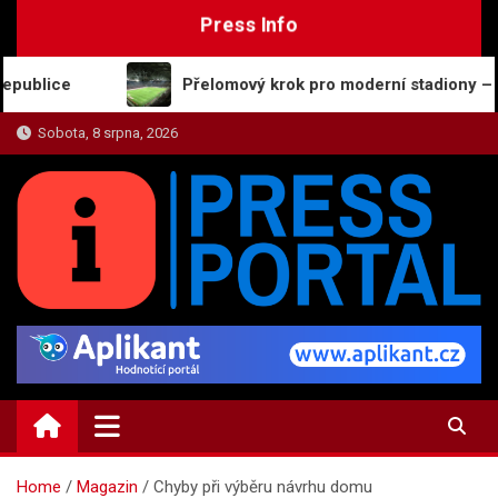
Skip
Press Info
to
content
ce
Přelomový krok pro moderní stadiony – nové osv
Sobota, 8 srpna, 2026
PRESS-PORTAL.CZ
Zajímavosti, názory a on-line zpravodajství
Home
Magazin
Chyby při výběru návrhu domu